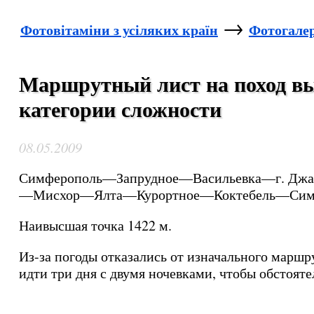
→
Фотовітаміни з усіляких країн
Фотогале
Маршрутный лист на поход вы
категории сложности
08.05.2009
Симферополь—Запрудное—Васильевка—г. Джад
—Мисхор—Ялта—Курортное—Коктебель—Сим
Наивысшая точка 1422 м.
Из-за погоды отказались от изначального маршр
идти три дня с двумя ночевками, чтобы обстояте