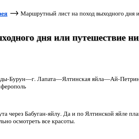
→
рея
Маршрутный лист на поход выходного дня и
ходного дня или путешествие ни
ы-Бурун—г. Лапата—Ялтинская яйла—Ай-Петрин
ферополь
ута через Бабуган-яйлу. Да и по Ялтинской яйле пл
льно осмотреть все красоты.