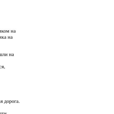
иком на
ика на
шли на
ся,
я дорога.
дти