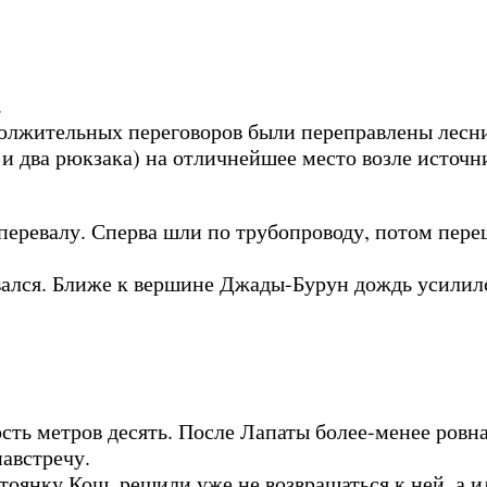
.
должительных переговоров были переправлены лесн
 и два рюкзака) на отличнейшее место возле источн
перевалу. Сперва шли по трубопроводу, потом пере
вался. Ближе к вершине Джады-Бурун дождь усилил
сть метров десять. После Лапаты более-менее ровна
навстречу.
оянку Кош, решили уже не возвращаться к ней, а и