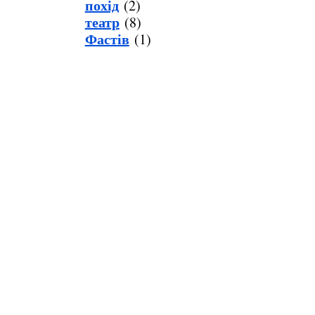
похід
(2)
театр
(8)
Фастів
(1)