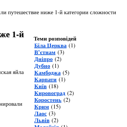
ли путешествие ниже 1-й категории сложности
же 1-й
Теми розповідей
Біла Церква
(1)
В’єтнам
(3)
Дніпро
(2)
Дубно
(1)
ская яйла
Камбоджа
(5)
Карпати
(1)
Київ
(18)
Кировоград
(2)
Коростень
(2)
анировали
Крим
(15)
Лаос
(3)
Львів
(2)
Малайзія
(1)