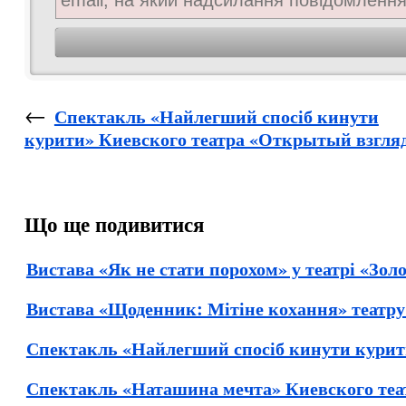
←
Спектакль «Найлегший спосіб кинути
курити» Киевского театра «Открытый взгля
Що ще подивитися
Вистава «Як не стати порохом» у театрі «Золо
Вистава «Щоденник: Мітіне кохання» театру 
Спектакль «Найлегший спосіб кинути курит
Спектакль «Наташина мечта» Киевского теа