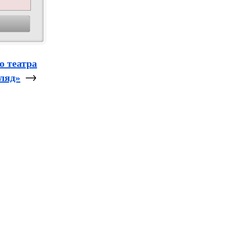
о театра
→
ляд»