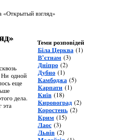
а «Открытый взгляд»
яд»
Теми розповідей
Біла Церква
(1)
В’єтнам
(3)
Дніпро
(2)
сквозь
Дубно
(1)
. Ни одной
Камбоджа
(5)
лось еще
Карпати
(1)
льше
Київ
(18)
того дела.
Кировоград
(2)
 эта
Коростень
(2)
Крим
(15)
Лаос
(3)
Львів
(2)
Малайзія
(1)