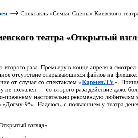
→
рея
Спектакль «Семья. Сцены» Киевского театр
евского театра «Открытый взгл
 второго раза. Премьеру в конце апреля я смотрел 
олное отсутствие открывающихся файлов на флешке
Кармен.TV
чие от случая со спектаклем «
». Приш
зу не пожалел — со второго раза действие даже бо
 по-прежнему настоятельно рекомендую любителям э
«Догму-95». Надеюсь, с появлением у театра денег