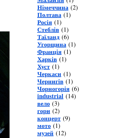
Німеччина
(2)
Полтава
(1)
Росія
(1)
Стеблів
(1)
Таїланд
(6)
Угорщина
(1)
Франція
(1)
Харків
(1)
Хуст
(1)
Черкаси
(1)
Чернигів
(1)
Чорногорія
(6)
industrial
(14)
вело
(3)
гори
(2)
концерт
(9)
мото
(1)
музей
(12)